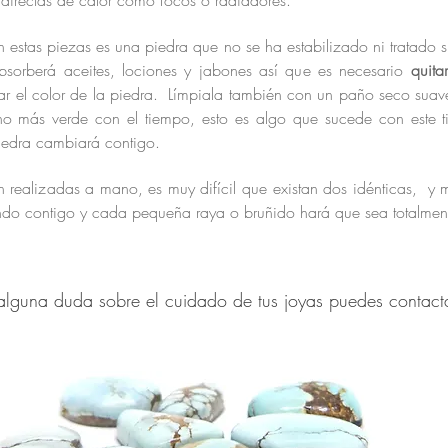
 directas de calor como focos o radiadores.
en estas piezas es una piedra que no se ha estabilizado ni tratado 
Absorberá aceites, lociones y jabones así que es necesario
quita
r el color de la piedra. Límpiala también con un paño seco suave
o más verde con el tiempo, esto es algo que sucede con este tip
piedra cambiará contigo.
 realizadas a mano, es muy difícil que existan dos idénticas, y
nando contigo y cada pequeña raya o bruñido hará que sea
totalmen
 alguna duda sobre el cuidado de tus joyas puedes contac