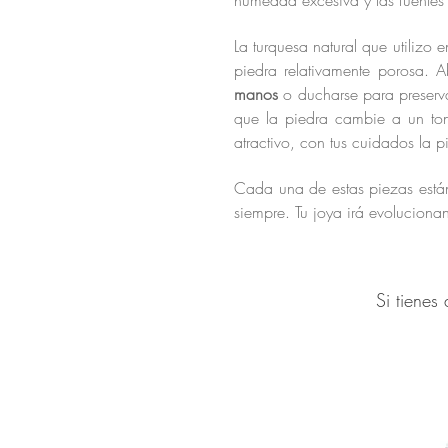
humedad excesiva y las fuentes
La turquesa natural que utilizo 
piedra relativamente porosa. 
manos
o ducharse para preserva
que la piedra cambie a un ton
atractivo, con tus cuidados la 
Cada una de estas piezas están
siempre. Tu joya irá evolucio
Si tienes