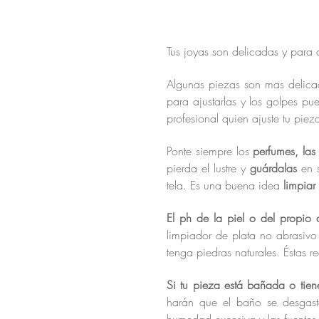
Tus joyas son delicadas y par
Algunas piezas son mas delicad
para ajustarlas y los golpes pu
profesional quien ajuste tu pie
Ponte siempre los
perfumes, las
pierda el lustre y
guárdalas
en s
tela. Es una buena idea
limpiar
El ph de la piel o del propio 
limpiador de plata no abrasiv
tenga piedras naturales. Éstas r
Si tu pieza está bañada o tiene
harán que el baño se desgaste