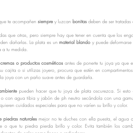
a que te acompañen
siempre
y luzcan
bonitas
deben de ser tratadas
as que otras, pero siempre hay que tener en cuenta que los enga
eden dañarlas. La plata es un
material blando
y puede deformarse 
za a tu medida.
 cremas o productos cosméticos
antes de ponerte tu joya ya que e
u cajita o si utilizas joyero, procura que estén en compartimento
la joya con un paño suave antes de guardarla.
ambiente
pueden hacer que tu joya de plata oscurezca. Si esto 
o o con agua tibia y jabón de ph neutro secándola con una ga
equieren cuidados especiales para que no varíen su brillo y color.
 piedras naturales
mejor no te duches con ella puesta, el agua d
 o que tu piedra pierda brillo y color. Evita también los camb