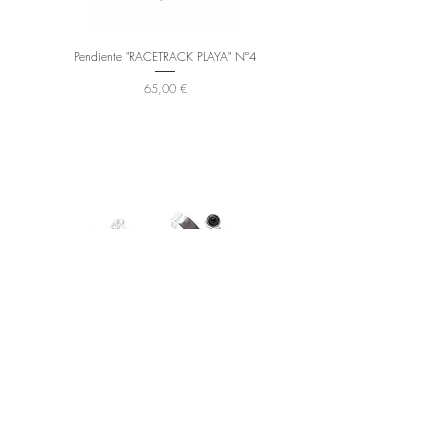
Pendiente "RACETRACK PLAYA" Nº4
Precio
65,00 €
Pendiente "RACETRACK PLAYA" Nº5
Precio
195,00 €