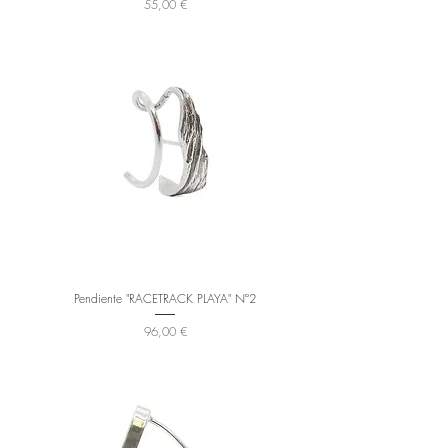
Precio
55,00 €
Pendiente "RACETRACK PLAYA" Nº2
Precio
96,00 €