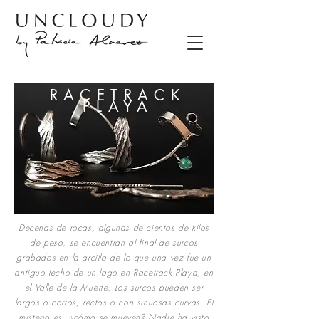
RACETRACK
PLAYA
Decenas de rocas, algunas de cientos de kilos
de peso, se encuentran al final de surcos
grabados en la arcilla de lo que una vez fue un
antiguo lecho de un lago en Racetrack Playa, en
el Valle de la Muerte. Los surcos pueden ser
largos o cortos, rectos o con sinuosas curvas. El
misterio es, ¿cómo se mueven? Nadie ha visto