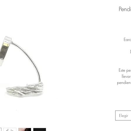
Pend
Ear
Este p
lleva
pendien
Elegir