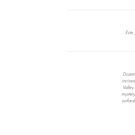
Este
Dozen 
incised
Valley
mystery
surface