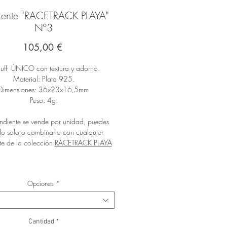
iente "RACETRACK PLAYA"
Nº3
Precio
105,00 €
cuff ÚNICO con textura y adorno.
Material: Plata 925.
Dimensiones: 36x23x16,5mm
Peso: 4g.
endiente se vende por unidad, puedes
rlo solo o combinarlo con cualquier
te de la colección
RACETRACK PLAYA
Opciones
*
Cantidad
*