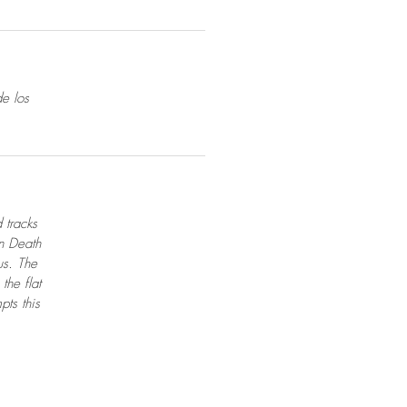
e los
 tracks
in Death
us. The
the flat
pts this