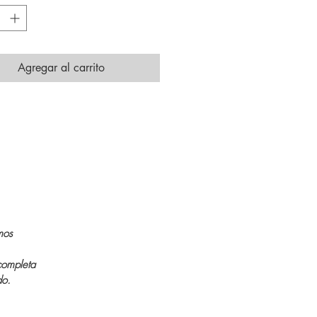
Agregar al carrito
mos
completa
do.