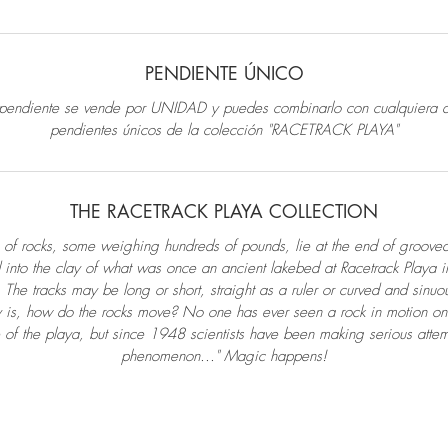
PENDIENTE ÚNICO
 pendiente se vende por UNIDAD y puedes combinarlo con cualquiera d
pendientes únicos de la colección
"RACETRACK PLAYA"
THE RACETRACK PLAYA COLLECTION
of rocks, some weighing hundreds of pounds, lie at the end of grooved
 into the clay of what was once an ancient lakebed at Racetrack Playa 
. The tracks may be long or short, straight as a ruler or curved and sinuo
 is, how do the rocks move? No one has ever seen a rock in motion on 
 of the playa, but since 1948 scientists have been making serious attem
phenomenon..." Magic happens!