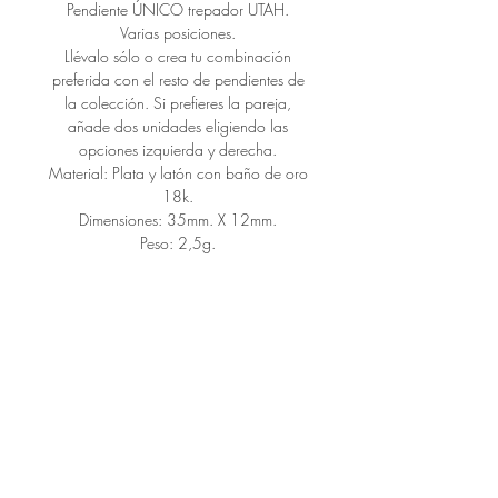
Pendiente ÚNICO trepador UTAH.
Varias posiciones.
Llévalo sólo o crea tu combinación
preferida con el resto de pendientes de
la colección. Si prefieres la pareja,
añade dos unidades eligiendo las
opciones izquierda y derecha.
Material: Plata y latón con baño de oro
18k.
Dimensiones: 35mm. X 12mm.
Peso: 2,5g.
HANDCRAFTED
Esta pieza está elaborada a mano
para ti y bajo pedido, así que
tardaremos aproximadamente 3
semanas para que esté lista para
enviártela.
Si no puedes esperar el plazo
CONNECT