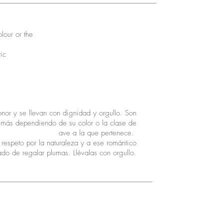
lour or the
tic
nor y se llevan con dignidad y orgullo. Son
 más dependiendo de su color o la clase de
ave a la que pertenece.
l respeto por la naturaleza y a ese romántico
ado de regalar plumas. Llévalas con orgullo.