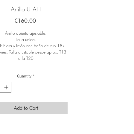
Anillo UTAH
Price
€160.00
Anillo abierto ajustable.
Talla única.
l: Plata y latón con baño de oro 18k.
nes: Talla ajustable desde aprox. T13
a la T20
Quantity
*
Add to Cart