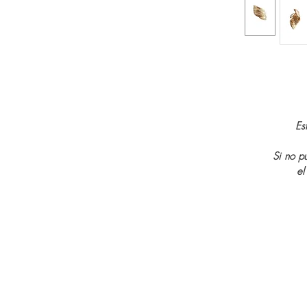
Es
Si no p
el