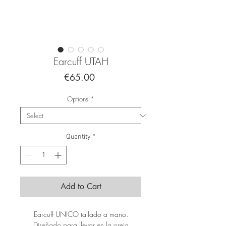
Earcuff UTAH
Price
€65.00
Options
*
Quantity
*
Add to Cart
Earcuff UNICO tallado a mano.
Diseñado para llevar en la oreja