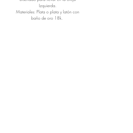
Izquierda.
Materiales: Plata o plata y latón con
baño de oro 18k.
CONNECT
CONTACT
HANDLE WITH CARE
SIZE GUIDE
GENERAL CONDITIONS
Subscribe
Stay tuned for upcoming news, dates and promotions
We will always respect your privacy.
send