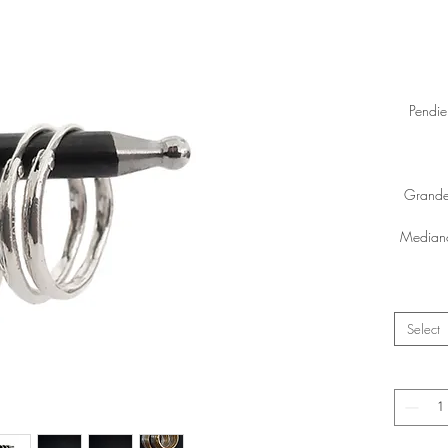
Pendie
Grande
Mediano
Select