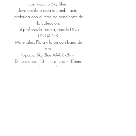
con topacio Sky Blue .
Llévalo sólo o crea tu combinación
preferida con el resto de pendientes de
la colección.
Si prefieres la pareja, añade DOS
UNIDADES.
Materiales: Plata y latón con baño de
oro.
Topacio Sky Blue AAA 6x8mm.
Dimensiones: 13 mm. ancho x 48mm.
largo total.
CONNECT
CONTACT
HANDLE WITH CARE
SIZE GUIDE
GENERAL CONDITIONS